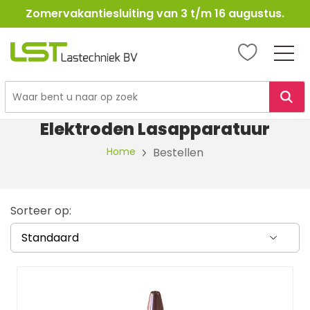
Zomervakantiesluiting van 3 t/m 16 augustus.
LST
Lastechniek
Ga
naar
Elektroden Lasapparatuur
de
inhoud
Home
Bestellen
Sorteer op: