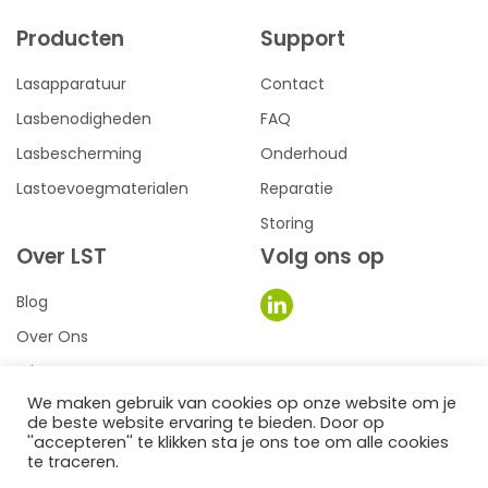
Producten
Support
Lasapparatuur
Contact
Lasbenodigheden
FAQ
Lasbescherming
Onderhoud
Lastoevoegmaterialen
Reparatie
Storing
Over LST
Volg ons op
Blog
Over Ons
Privacy
We maken gebruik van cookies op onze website om je
Voorwaarden
de beste website ervaring te bieden. Door op
0
''accepteren'' te klikken sta je ons toe om alle cookies
te traceren.
een we make it website