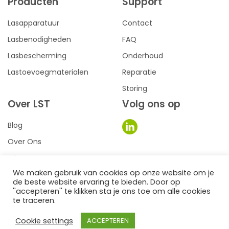
Producten
Support
Lasapparatuur
Contact
Lasbenodigheden
FAQ
Lasbescherming
Onderhoud
Lastoevoegmaterialen
Reparatie
Storing
Over LST
Volg ons op
Blog
Over Ons
Privacy
We maken gebruik van cookies op onze website om je
Voorwaarden
de beste website ervaring te bieden. Door op
0
''accepteren'' te klikken sta je ons toe om alle cookies
te traceren.
een we make it website
Cookie settings
ACCEPTEREN
©2026
LST Lastechniek