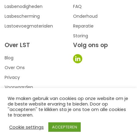
Lasbenodigheden
FAQ
Lasbescherming
Onderhoud
Lastoevoegmaterialen
Reparatie
Storing
Over LST
Volg ons op
Blog
Over Ons
Privacy
Voorwaarden
We maken gebruik van cookies op onze website om je
de beste website ervaring te bieden. Door op
0
een we make it website
''accepteren'' te klikken sta je ons toe om alle cookies
te traceren.
©2026
LST Lastechniek
Cookie settings
ACCEPTEREN
Filter