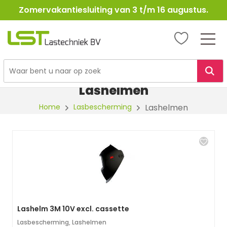
Zomervakantiesluiting van 3 t/m 16 augustus.
LST
Lastechniek
Ga
naar
Lashelmen
de
Home
Lasbescherming
Lashelmen
inhoud
Lashelm 3M 10V excl. cassette
Lasbescherming
,
Lashelmen