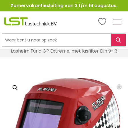
Zomervakantiesluiting van 3 t/m 16 augustus.
LST
Lastechniek
Ga
Home
Lasbescherming
Lashelmen
naar
Lashelm Furia GP Extreme, met lasfilter Din 9-13
de
inhoud