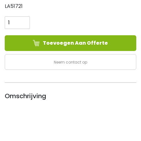
LA51721
Lashelm
Furia
GP
Extreme,
Toevoegen Aan Offerte
met
lasfilter
Din
Neem contact op
9-
13
aantal
Omschrijving