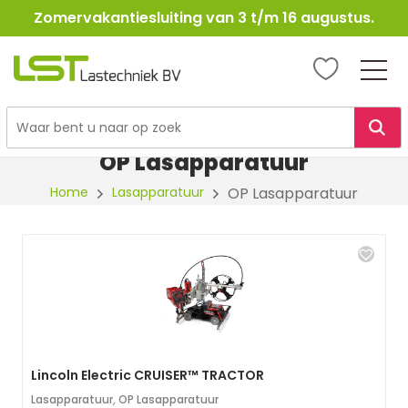
Zomervakantiesluiting van 3 t/m 16 augustus.
LST
Lastechniek
Ga
naar
OP Lasapparatuur
de
Home
Lasapparatuur
OP Lasapparatuur
inhoud
Lincoln Electric CRUISER™ TRACTOR
Lasapparatuur
,
OP Lasapparatuur