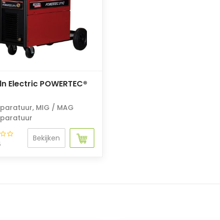
ln Electric POWERTEC®
paratuur
,
MIG / MAG
paratuur
Bekijken
5