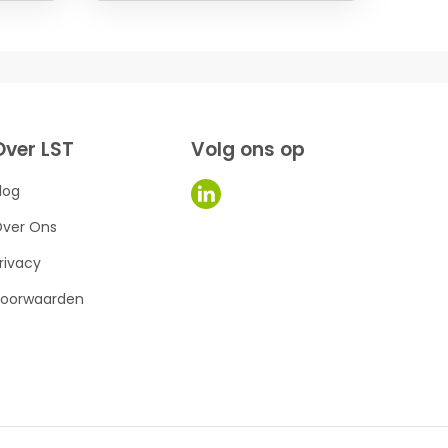
Over LST
Volg ons op
log
ver Ons
rivacy
oorwaarden