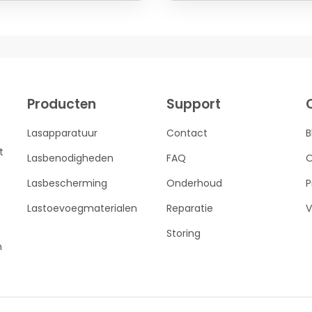
Producten
Support
Lasapparatuur
Contact
B
t
Lasbenodigheden
FAQ
O
Lasbescherming
Onderhoud
P
Lastoevoegmaterialen
Reparatie
V
Storing
n