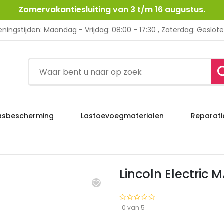
Zomervakantiesluiting van 3 t/m 16 augustus.
ningstijden: Maandag - Vrijdag: 08:00 - 17:30 , Zaterdag: Geslot
asbescherming
Lastoevoegmaterialen
Reparati
Lincoln Electric MAXSA
asapparatuur
OP Lasapparatuur
Lincoln Electric
0 van 5