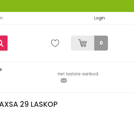
Login
en
0
e
 29 LASKOP
Het laatste aanbod:
 MAXSA 29 LASKOP