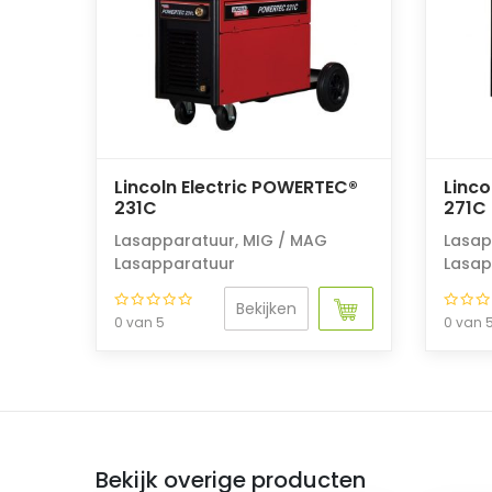
Lincoln Electric POWERTEC®
Linco
231C
271C
Lasapparatuur
,
MIG / MAG
Lasap
Lasapparatuur
Lasap
Bekijken
0 van 5
0 van 
Bekijk overige producten