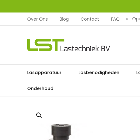
Ope
Over Ons
Blog
Contact
FAQ
LST
Lastechniek
Ga
Lasapparatuur
Lasbenodigheden
L
Home
L
naar
de
Onderhoud
inhoud