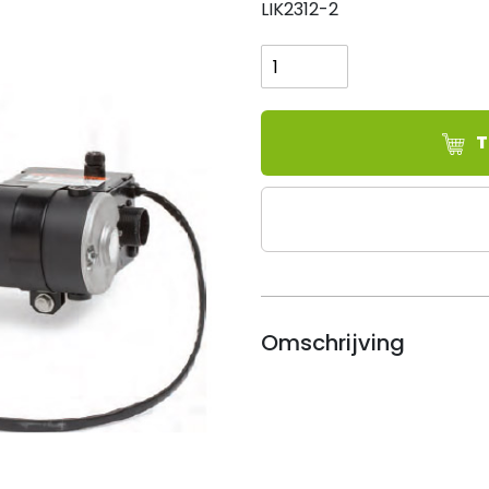
LIK2312-2
Lincoln
Electric
MAXSA
29
LASKOP
T
aantal
Omschrijving