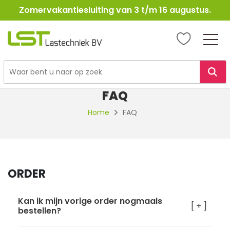
Zomervakantiesluiting van 3 t/m 16 augustus.
LST
Lastechniek
Ga
naar
FAQ
de
inhoud
Home
FAQ
ORDER
Kan ik mijn vorige order nogmaals
[ + ]
bestellen?