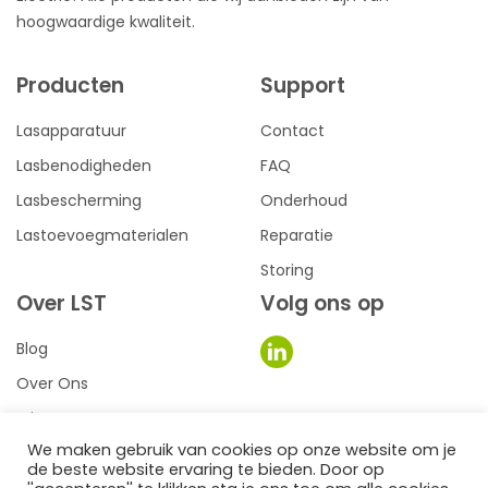
hoogwaardige kwaliteit.
Producten
Support
Lasapparatuur
Contact
Lasbenodigheden
FAQ
Lasbescherming
Onderhoud
Lastoevoegmaterialen
Reparatie
Storing
Over LST
Volg ons op
Blog
Over Ons
Privacy
We maken gebruik van cookies op onze website om je
Voorwaarden
de beste website ervaring te bieden. Door op
0