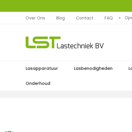
Ope
Over Ons
Blog
Contact
FAQ
LST
Lastechniek
Ga
Lasapparatuur
Lasbenodigheden
L
naar
de
Onderhoud
inhoud