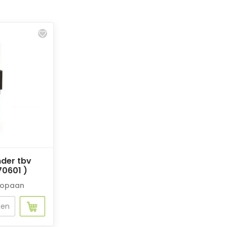
der tbv
70601 )
ropaan
ken