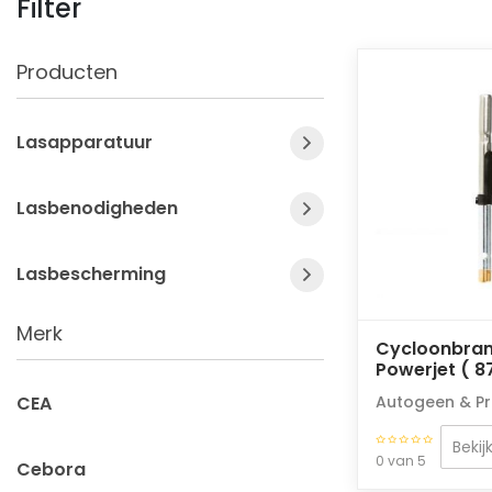
Filter
Producten
Lasapparatuur
Lasbenodigheden
Lasbescherming
Merk
Cycloonbran
Powerjet ( 8
CEA
Autogeen & P
Bekij
0 van 5
Cebora