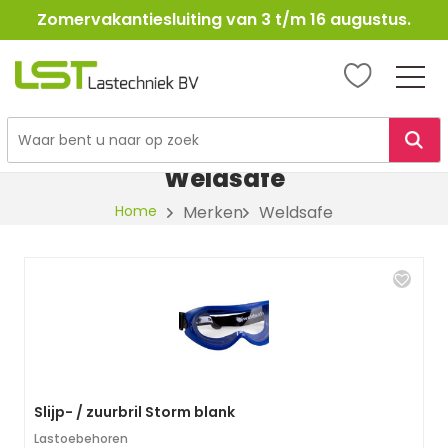
Zomervakantiesluiting van 3 t/m 16 augustus.
LST
Lastechniek
Ga
naar
Weldsafe
de
Home
Merken
Weldsafe
inhoud
Slijp- / zuurbril Storm blank
Lastoebehoren