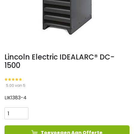
Lincoln Electric IDEALARC® DC-
1500
5.00 van 5
LIK1383-4
Lincoln
Electric
IDEALARC®
DC-
Toevoegen Aan Offerte
1500