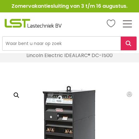
Zomervakantiesluiting van 3 t/m 16 augustus.
LST
Lastechniek
Ga
Home
Lasapparatuur
OP Lasapparatuur
naar
Lincoln Electric IDEALARC® DC-1500
de
inhoud