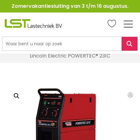
Zomervakantiesluiting van 3 t/m 16 augustus.
LST
Lastechniek
Ga
Home
Lasapparatuur
MIG / MAG Lasapparatuur
naar
Lincoln Electric POWERTEC® 231C
de
inhoud