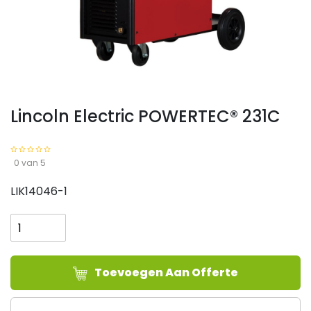
Lincoln Electric POWERTEC® 231C
0 van 5
LIK14046-1
Lincoln
Electric
POWERTEC®
231C
Toevoegen Aan Offerte
aantal