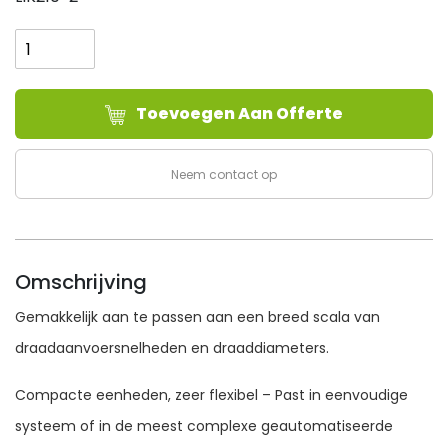
Lincoln
Electric
NA-
3S
Toevoegen Aan Offerte
BESTURINGSKAST
aantal
Neem contact op
Omschrijving
Gemakkelijk aan te passen aan een breed scala van
draadaanvoersnelheden en draaddiameters.
Compacte eenheden, zeer flexibel – Past in eenvoudige
systeem of in de meest complexe geautomatiseerde