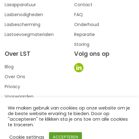
Lasapparatuur
Contact
Lasbenodigheden
FAQ
Lasbescherming
Onderhoud
Lastoevoegmaterialen
Reparatie
Storing
Over LST
Volg ons op
Blog
Over Ons
Privacy
Voorwaarden
We maken gebruik van cookies op onze website om je
de beste website ervaring te bieden. Door op
0
een we make it website
''accepteren'' te klikken sta je ons toe om alle cookies
te traceren.
©2026
LST Lastechniek
Cookie settings
ACCEPTEREN