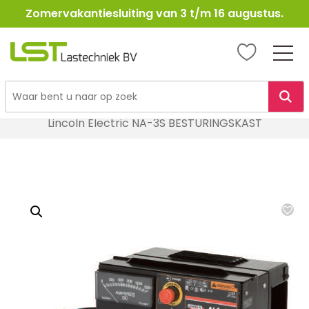
Zomervakantiesluiting van 3 t/m 16 augustus.
LST
Lastechniek
Ga
Home
Lasapparatuur
OP Lasapparatuur
naar
Lincoln Electric NA-3S BESTURINGSKAST
de
inhoud