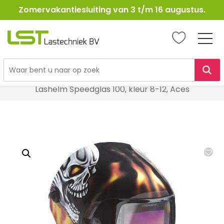
Zomervakantiesluiting van 3 t/m 16 augustus.
LST
Lastechniek
Ga
Home
Lasbescherming
Lashelmen
naar
Lashelm Speedglas 100, kleur 8-12, Aces
de
inhoud