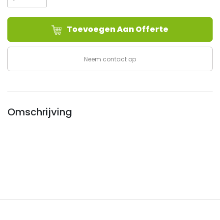
100,
kleur
Toevoegen Aan Offerte
8-
12,
Aces
Neem contact op
aantal
Omschrijving