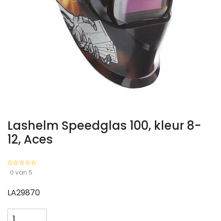
Lashelm Speedglas 100, kleur 8-
12, Aces
0 van 5
LA29870
Lashelm
Speedglas