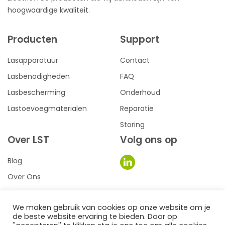
hoogwaardige kwaliteit.
Producten
Support
Lasapparatuur
Contact
Lasbenodigheden
FAQ
Lasbescherming
Onderhoud
Lastoevoegmaterialen
Reparatie
Storing
Over LST
Volg ons op
Blog
Over Ons
Privacy
We maken gebruik van cookies op onze website om je
Voorwaarden
de beste website ervaring te bieden. Door op
0