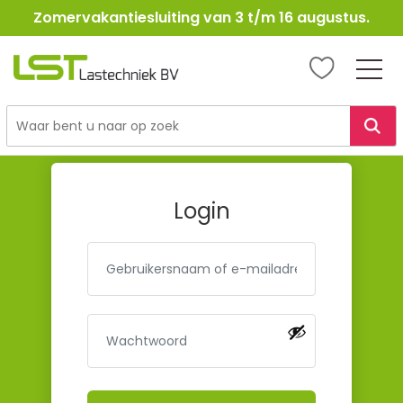
Zomervakantiesluiting van 3 t/m 16 augustus.
LST
Lastechniek
Ga
naar
de
inhoud
Login