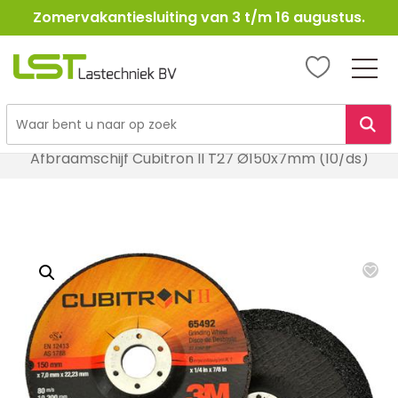
Zomervakantiesluiting van 3 t/m 16 augustus.
LST
Lastechniek
Ga
Home
Lasbenodigheden
Schuur- en slijpmiddelen
naar
Afbraamschijf Cubitron II T27 Ø150x7mm (10/ds)
de
inhoud