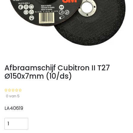
Afbraamschijf Cubitron II T27
Ø150x7mm (10/ds)
0 van 5
LA40619
Afbraamschijf
Cubitron
II