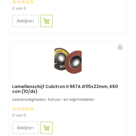
0 van 5
Bekijken
Lamellenschijf Cubitron II 967A Ø115x22mm, K60
con (10/ds)
Lasbenodigheden
,
Schuur- en slijpmiddelen
0 van 5
Bekijken