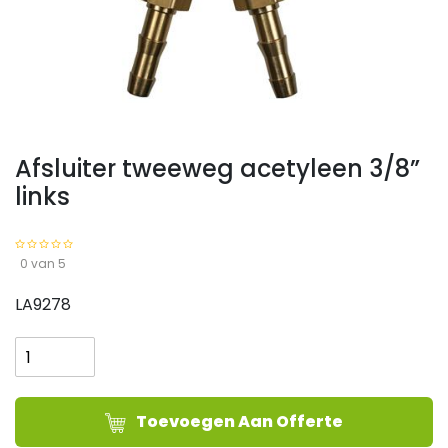
Afsluiter tweeweg acetyleen 3/8”
links
0 van 5
LA9278
Afsluiter
tweeweg
acetyleen
3/8''
Toevoegen Aan Offerte
links
aantal