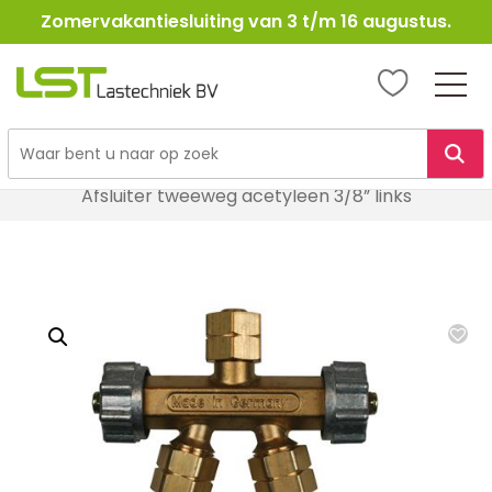
Zomervakantiesluiting van 3 t/m 16 augustus.
LST
Lastechniek
Ga
Home
Lasbenodigheden
Autogeen & Propaan
naar
Afsluiter tweeweg acetyleen 3/8” links
de
inhoud