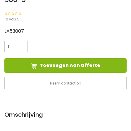
0 van 5
LA53007
Batterij
Li-
Ion
tbv
Toevoegen Aan Offerte
Weldkar
Airforce
980-
Neem contact op
S
aantal
Omschrijving