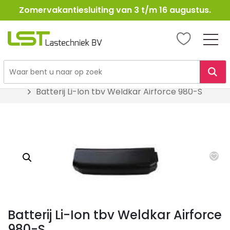
Zomervakantiesluiting van 3 t/m 16 augustus.
LST
Lastechniek
Ga
Home
Lasbenodigheden
Vervangingsdelen Weldkar
naar
Batterij Li-Ion tbv Weldkar Airforce 980-S
de
inhoud
Batterij Li-Ion tbv Weldkar Airforce
980-S