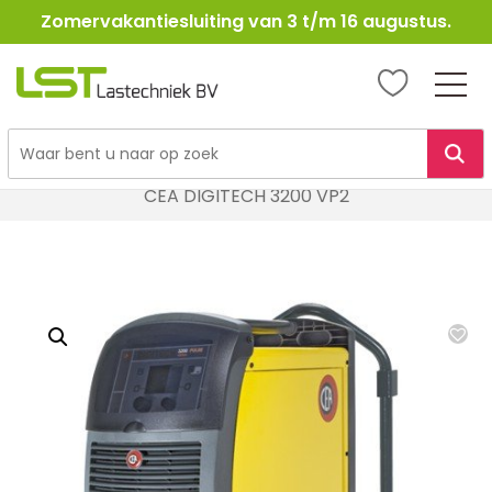
Zomervakantiesluiting van 3 t/m 16 augustus.
LST
Lastechniek
Ga
Home
Lasapparatuur
MIG / MAG Lasapparatuur
naar
CEA DIGITECH 3200 VP2
de
inhoud