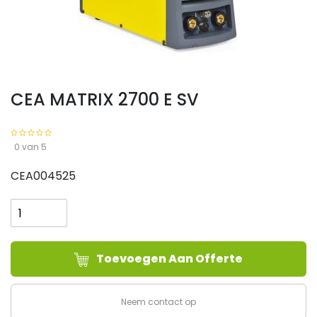
CEA MATRIX 2700 E SV
0 van 5
CEA004525
CEA
MATRIX
2700
E
Toevoegen Aan Offerte
SV
aantal
Neem contact op