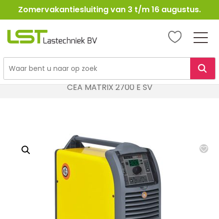
Zomervakantiesluiting van 3 t/m 16 augustus.
LST
Lastechniek
Ga
Home
Lasapparatuur
Elektroden Lasapparatuur
naar
CEA MATRIX 2700 E SV
de
inhoud