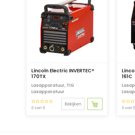
Lincoln Electric INVERTEC®
Linco
170TX
161C
Lasapparatuur
,
TIG
Lasap
Lasapparatuur
Lasap
Bekijken
0 van 5
0 van 