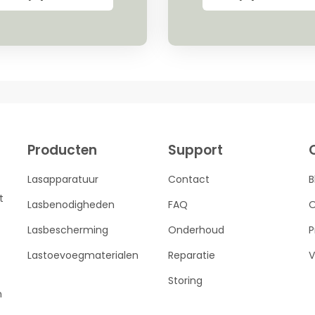
Producten
Support
Lasapparatuur
Contact
B
t
Lasbenodigheden
FAQ
O
Lasbescherming
Onderhoud
P
Lastoevoegmaterialen
Reparatie
V
Storing
n