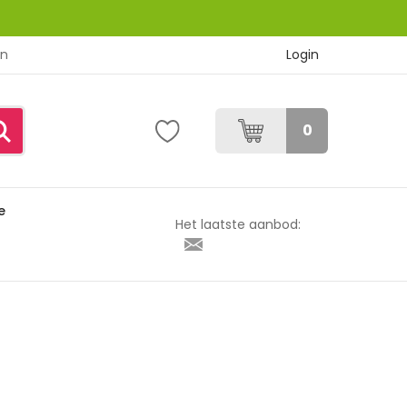
Login
en
0
e
 405
Het laatste aanbod: