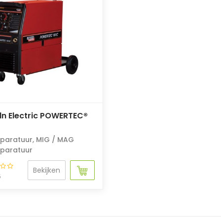
ln Electric POWERTEC®
paratuur
,
MIG / MAG
paratuur
Bekijken
5