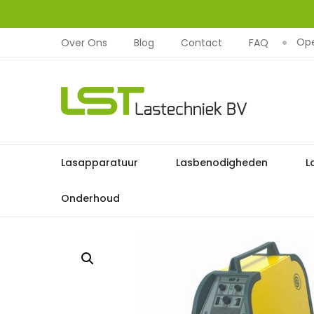
Ope
Over Ons
Blog
Contact
FAQ
LST
Lastechniek
Ga
Lasapparatuur
Lasbenodigheden
L
Ho
naar
de
Onderhoud
inhoud