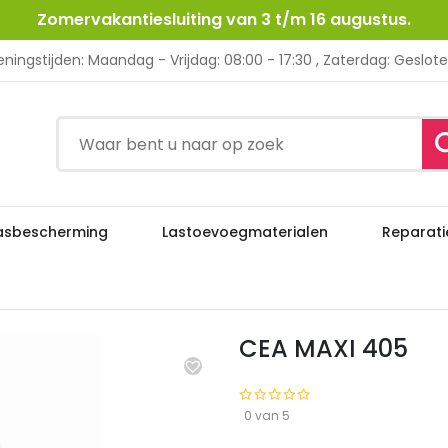
Zomervakantiesluiting van 3 t/m 16 augustus.
ningstijden: Maandag - Vrijdag: 08:00 - 17:30 , Zaterdag: Geslot
asbescherming
Lastoevoegmaterialen
Reparati
CEA MAXI
me
Lasapparatuur
MIG / MAG Lasapparatuur
CEA MAXI 405
0 van 5