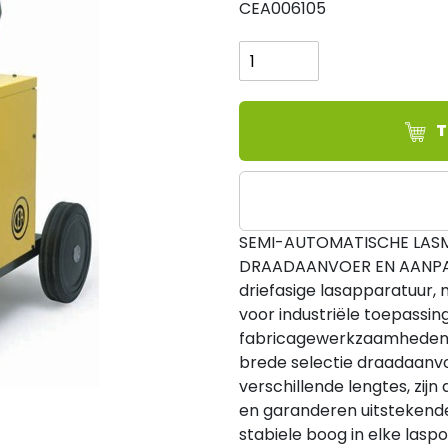
CEA006105
CEA
MAXI
405
aantal
T
SEMI-AUTOMATISCHE LASM
DRAADAANVOER EN AANPAS
driefasige lasapparatuur,
voor industriële toepassin
fabricagewerkzaamheden.
brede selectie draadaanvo
verschillende lengtes, zij
en garanderen uitstekende
stabiele boog in elke laspo