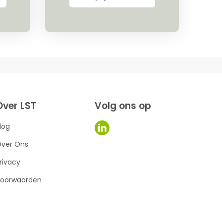
Over LST
Volg ons op
log
ver Ons
rivacy
oorwaarden