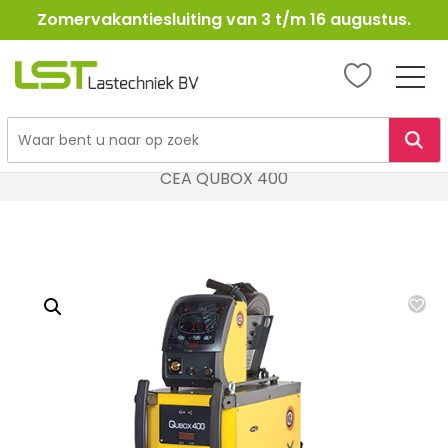
Zomervakantiesluiting van 3 t/m 16 augustus.
LST
Lastechniek
Ga
Home
Lasapparatuur
MIG / MAG Lasapparatuur
naar
CEA QUBOX 400
de
inhoud