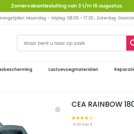
Zomervakantiesluiting van 3 t/m 16 augustus.
ningstijden: Maandag - Vrijdag: 08:00 - 17:30 , Zaterdag: Geslot
asbescherming
Lastoevoegmaterialen
Reparati
CEA RAINBO
Lasapparatuur
Elektroden Lasapparatuur
CEA RAINBOW 18
4.00 van 5