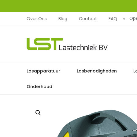
Ope
Over Ons
Blog
Contact
FAQ
LST
Lastechniek
Ga
Lasapparatuur
Lasbenodigheden
L
Home
naar
de
Onderhoud
inhoud