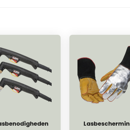
asbenodigheden
Lasbeschermi