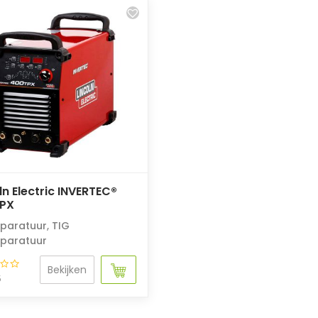
ln Electric INVERTEC®
PX
paratuur
,
TIG
paratuur
Bekijken
5