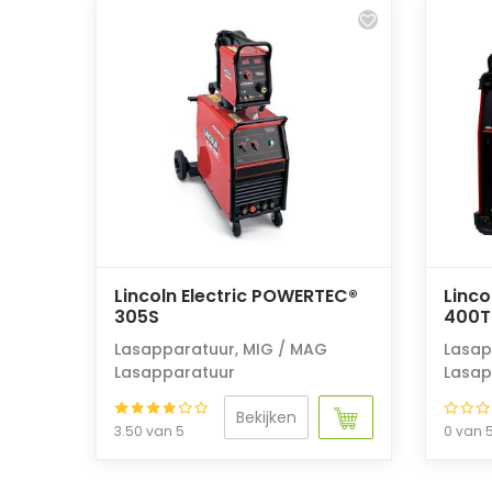
Lincoln Electric POWERTEC®
Linco
305S
400T
Lasapparatuur
,
MIG / MAG
Lasap
Lasapparatuur
Lasap
Bekijken
3.50 van 5
0 van 