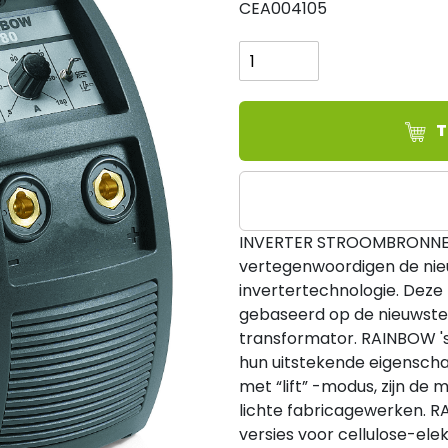
CEA004105
CEA
RAINBOW
180
aantal
T
INVERTER STROOMBRONNEN
vertegenwoordigen de nie
invertertechnologie. Deze
gebaseerd op de nieuwste 
transformator. RAINBOW 's,
hun uitstekende eigensch
met “lift” -modus, zijn de
lichte fabricagewerken. RA
versies voor cellulose-ele