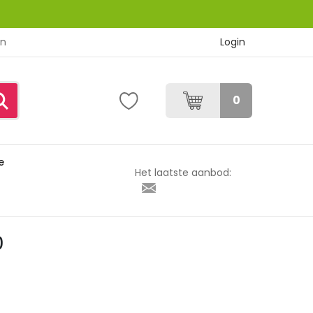
Login
en
0
e
W 180
Het laatste aanbod:
0