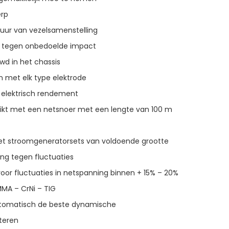
erp
uur van vezelsamenstelling
 tegen onbedoelde impact
d in het chassis
 met elk type elektrode
 elektrisch rendement
ikt met een netsnoer met een lengte van 100 m
et stroomgeneratorsets van voldoende grootte
ing tegen fluctuaties
r fluctuaties in netspanning binnen + 15% – 20%
MMA – CrNi – TIG
tomatisch de beste dynamische
cteren