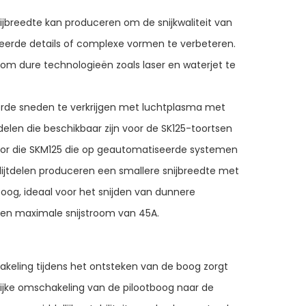
ijbreedte kan produceren om de snijkwaliteit van
eerde details of complexe vormen te verbeteren.
k om dure technologieën zoals laser en waterjet te
eerde sneden te verkrijgen met luchtplasma met
delen die beschikbaar zijn voor de SK125-toortsen
oor die SKM125 die op geautomatiseerde systemen
lijtdelen produceren een smallere snijbreedte met
og, ideaal voor het snijden van dunnere
en maximale snijstroom van 45A.
akeling tijdens het ontsteken van de boog zorgt
lijke omschakeling van de pilootboog naar de