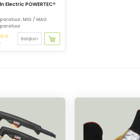
ln Electric POWERTEC®
paratuur
,
MIG / MAG
paratuur
Bekijken
5