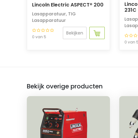
Linco
Lincoln Electric ASPECT® 200
231C
Lasapparatuur
,
TIG
Lasap
Lasapparatuur
Lasap
Bekijken
0 van 5
0 van 
Bekijk overige producten