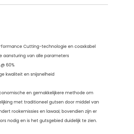
erformance Cutting-technologie en coaxkabel
ale aansturing van alle parameters
A @ 60%
e kwaliteit en snijsnelheid
 economische en gemakkelijkere methode om
elijking met traditioneel gutsen door middel van
ndert rookemissies en lawaai; bovendien zijn er
s nodig en is het gutsgebied duidelijk te zien.