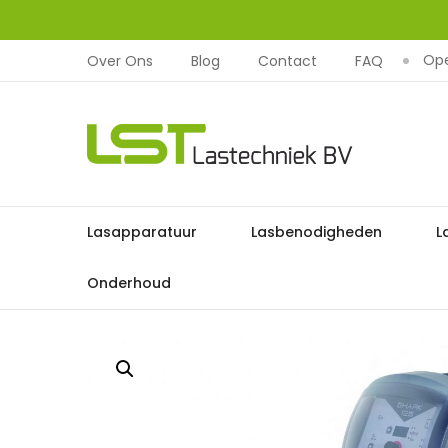
Ope
Over Ons
Blog
Contact
FAQ
LST
Lastechniek
Ga
Lasapparatuur
Lasbenodigheden
L
naar
de
Onderhoud
inhoud