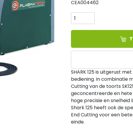
CEA004462
CEA
SHARK
125
aantal
T
SHARK 125 is uitgerust met
bediening. In combinatie
Cutting van de toorts SK12
geconcentreerde en hete s
hoge precisie en snelheid b
Shark 125 heeft ook de spe
End Cutting voor een bete
einde.