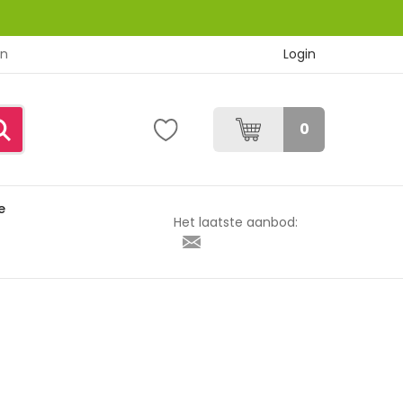
Login
en
0
e
Het laatste aanbod: