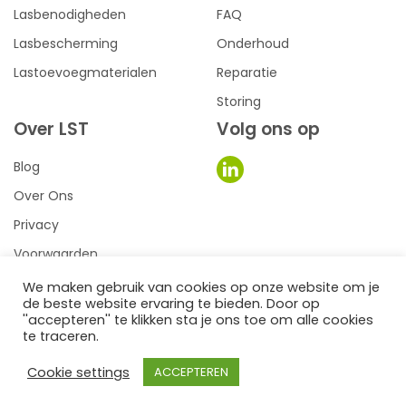
Lasbenodigheden
FAQ
Lasbescherming
Onderhoud
Lastoevoegmaterialen
Reparatie
Storing
Over LST
Volg ons op
Blog
Over Ons
Privacy
Voorwaarden
We maken gebruik van cookies op onze website om je
de beste website ervaring te bieden. Door op
0
een we make it website
''accepteren'' te klikken sta je ons toe om alle cookies
te traceren.
©2026
LST Lastechniek
Cookie settings
ACCEPTEREN