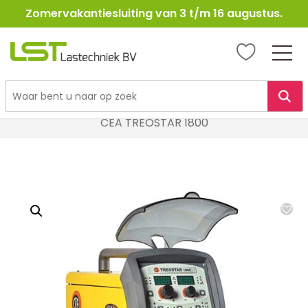
Zomervakantiesluiting van 3 t/m 16 augustus.
LST
Lastechniek
Ga
Home
Lasapparatuur
MIG / MAG Lasapparatuur
naar
CEA TREOSTAR 1800
de
inhoud