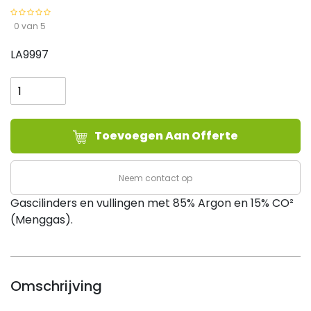
0 van 5
LA9997
Cilinder
Menggas
85/15,
20
Toevoegen Aan Offerte
liter,
gevuld
(vol)
Neem contact op
aantal
Gascilinders en vullingen met 85% Argon en 15% CO²
(Menggas).
Omschrijving