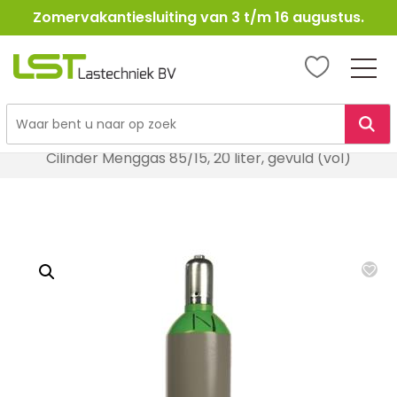
Zomervakantiesluiting van 3 t/m 16 augustus.
LST
Lastechniek
Ga
Home
Lasbenodigheden
Autogeen & Propaan
naar
Cilinder Menggas 85/15, 20 liter, gevuld (vol)
de
inhoud