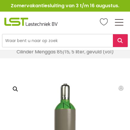
Zomervakantiesluiting van 3 t/m 16 augustus.
LST
Lastechniek
Ga
Home
Lasbenodigheden
Autogeen & Propaan
naar
Cilinder Menggas 85/15, 5 liter, gevuld (vol)
de
inhoud