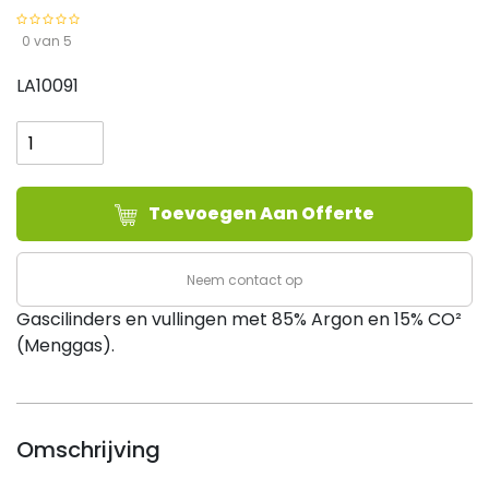
0 van 5
LA10091
Cilinder
Menggas
85/15,
5
Toevoegen Aan Offerte
liter,
gevuld
(vol)
Neem contact op
aantal
Gascilinders en vullingen met 85% Argon en 15% CO²
(Menggas).
Omschrijving