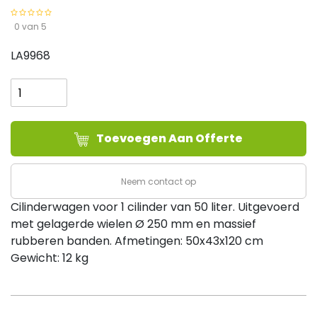
0 van 5
LA9968
Cilinderwagen
CTM
50,
(voor
Toevoegen Aan Offerte
1
x
30/50
Neem contact op
liter
Cilinderwagen voor 1 cilinder van 50 liter. Uitgevoerd
cilinder)
met gelagerde wielen Ø 250 mm en massief
aantal
rubberen banden. Afmetingen: 50x43x120 cm
Gewicht: 12 kg