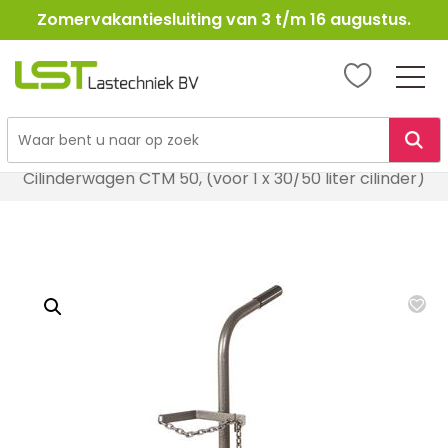
Zomervakantiesluiting van 3 t/m 16 augustus.
LST
Lastechniek
Ga
Home
Lasbenodigheden
Autogeen & Propaan
naar
Cilinderwagen CTM 50, (voor 1 x 30/50 liter cilinder)
de
inhoud