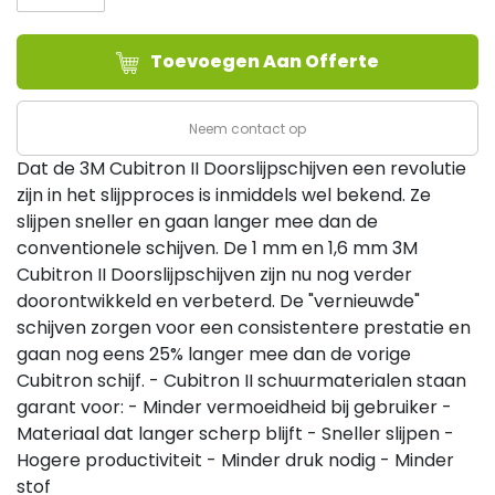
II
T41
Toevoegen Aan Offerte
Ø115x1,6x22,23mm
(50/ds)
aantal
Neem contact op
Dat de 3M Cubitron II Doorslijpschijven een revolutie
zijn in het slijpproces is inmiddels wel bekend. Ze
slijpen sneller en gaan langer mee dan de
conventionele schijven. De 1 mm en 1,6 mm 3M
Cubitron II Doorslijpschijven zijn nu nog verder
doorontwikkeld en verbeterd. De "vernieuwde"
schijven zorgen voor een consistentere prestatie en
gaan nog eens 25% langer mee dan de vorige
Cubitron schijf. - Cubitron II schuurmaterialen staan
garant voor: - Minder vermoeidheid bij gebruiker -
Materiaal dat langer scherp blijft - Sneller slijpen -
Hogere productiviteit - Minder druk nodig - Minder
stof