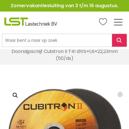
Zomervakantiesluiting van 3 t/m 16 augustus.
LST
Lastechniek
Ga
Home
Lasbenodigheden
Schuur- en slijpmiddelen
naar
Doorslijpschijf Cubitron II T41 Ø115×1,6×22,23mm
de
(50/ds)
inhoud