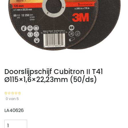
Doorslijpschijf Cubitron II T41
Ø115×1,6×22,23mm (50/ds)
0 van 5
LA40626
Doorslijpschijf
Cubitron