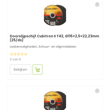
Doorslijpschijf Cubitron II T42, Ø115×2,5×22,23mm
(25/ds)
Lasbenodigheden
,
Schuur- en slijpmiddelen
0 van 5
Bekijken