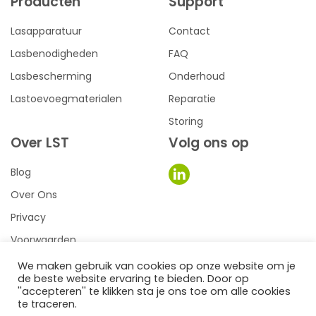
Producten
Support
Lasapparatuur
Contact
Lasbenodigheden
FAQ
Lasbescherming
Onderhoud
Lastoevoegmaterialen
Reparatie
Storing
Over LST
Volg ons op
Blog
Over Ons
Privacy
Voorwaarden
We maken gebruik van cookies op onze website om je
de beste website ervaring te bieden. Door op
0
een we make it website
''accepteren'' te klikken sta je ons toe om alle cookies
te traceren.
©2026
LST Lastechniek