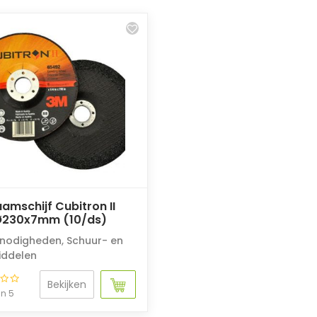
amschijf Cubitron II
Ø230x7mm (10/ds)
nodigheden
,
Schuur- en
middelen
Bekijken
an 5