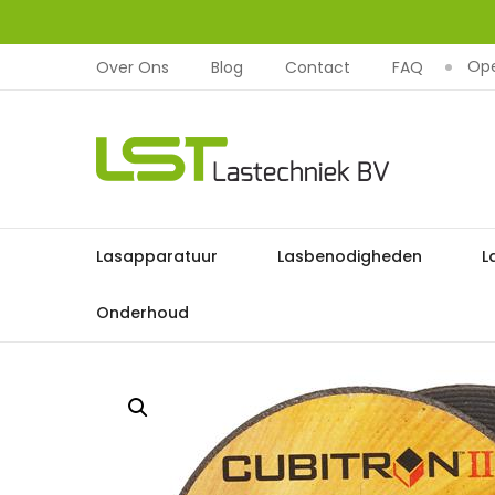
Ope
Over Ons
Blog
Contact
FAQ
LST
Lastechniek
Ga
Lasapparatuur
Lasbenodigheden
L
Home
Lasbenodigheden
naar
de
Onderhoud
inhoud