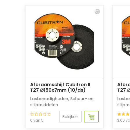
Afbraamschijf Cubitron II
Afbra
T27 Ø150x7mm (10/ds)
T27 
Lasbenodigheden
,
Schuur- en
Lasbe
slijpmiddelen
slijp
Bekijken
0 van 5
3.00 v