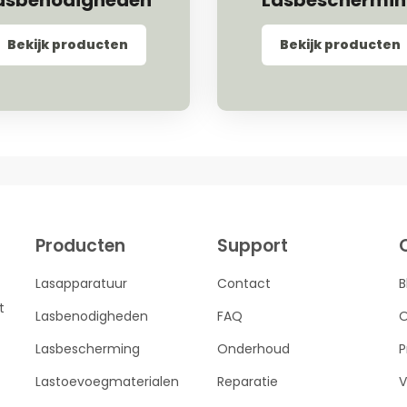
asbenodigheden
Lasbeschermi
Bekijk producten
Bekijk producten
Producten
Support
Lasapparatuur
Contact
B
t
Lasbenodigheden
FAQ
O
Lasbescherming
Onderhoud
P
Lastoevoegmaterialen
Reparatie
V