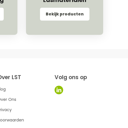
ng
Lasmaterialen
Bekijk producten
Over LST
Volg ons op
log
ver Ons
rivacy
oorwaarden