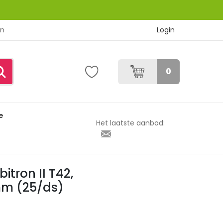
Login
en
0
e
2, Ø180×2,5×22,23mm (25/ds)
Het laatste aanbod:
bitron II T42,
mm (25/ds)