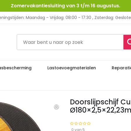
Zomervakantiesluiting van 3 t/m 16 augustus.
ningstijden: Maandag - Vrijdag: 08:00 - 17:30 , Zaterdag: Geslot
asbescherming
Lastoevoegmaterialen
Reparati
Doorslijpschijf Cubitron II T4
Schuur- en slijpmiddelen
Doorslijpschijf Cu
Ø180×2,5×22,23
0 van 5