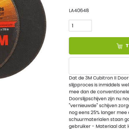
LA40648
Doorslijpschijf
Cubitron
II
T42,
Ø180x2,5x22,23mm
T
(25/ds)
aantal
Dat de 3M Cubitron II Doorsl
slijpproces is inmiddels we
mee dan de conventionele 
Doorslijpschijven zijn nu 
"vernieuwde" schijven zor
nog eens 25% langer mee da
schuurmaterialen staan ga
gebruiker - Materiaal dat l