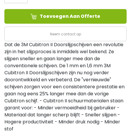
II
T42,
Toevoegen Aan Offerte
Ø230x2,5x22,23mm
(25/ds)
aantal
Neem contact op
Dat de 3M Cubitron II Doorslijpschijven een revolutie
zijn in het slijpproces is inmiddels wel bekend. Ze
slijpen sneller en gaan langer mee dan de
conventionele schijven. De 1 mm en 1,6 mm 3M
Cubitron II Doorslijpschijven zijn nu nog verder
doorontwikkeld en verbeterd. De "vernieuwde"
schijven zorgen voor een consistentere prestatie en
gaan nog eens 25% langer mee dan de vorige
Cubitron schijf. - Cubitron II schuurmaterialen staan
garant voor: - Minder vermoeidheid bij gebruiker -
Materiaal dat langer scherp blijft - Sneller slijpen -
Hogere productiviteit - Minder druk nodig - Minder
stof