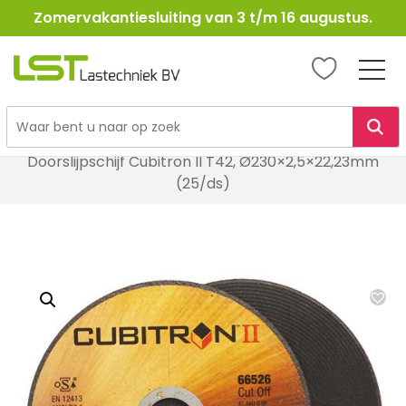
Zomervakantiesluiting van 3 t/m 16 augustus.
LST
Lastechniek
Ga
Home
Lasbenodigheden
Schuur- en slijpmiddelen
naar
Doorslijpschijf Cubitron II T42, Ø230×2,5×22,23mm
de
(25/ds)
inhoud