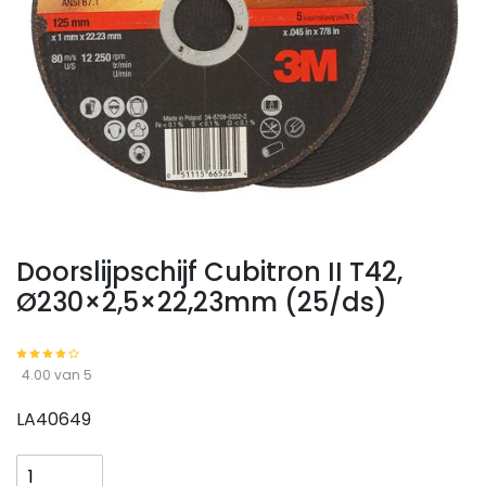
Doorslijpschijf Cubitron II T42,
Ø230×2,5×22,23mm (25/ds)
4.00 van 5
LA40649
Doorslijpschijf
Cubitron