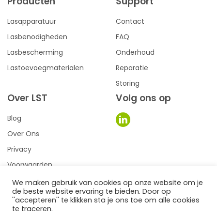
Producten
Support
Lasapparatuur
Contact
Lasbenodigheden
FAQ
Lasbescherming
Onderhoud
Lastoevoegmaterialen
Reparatie
Storing
Over LST
Volg ons op
Blog
Over Ons
Privacy
Voorwaarden
We maken gebruik van cookies op onze website om je
de beste website ervaring te bieden. Door op
0
een we make it website
''accepteren'' te klikken sta je ons toe om alle cookies
te traceren.
©2026
LST Lastechniek