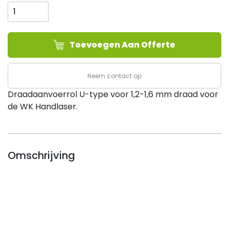
U-
type,
1,2-
Toevoegen Aan Offerte
1,6
mm
-
Neem contact op
Handlaser
Draadaanvoerrol U-type voor 1,2-1,6 mm draad voor
(verp.
de WK Handlaser.
2
st.)
aantal
Omschrijving