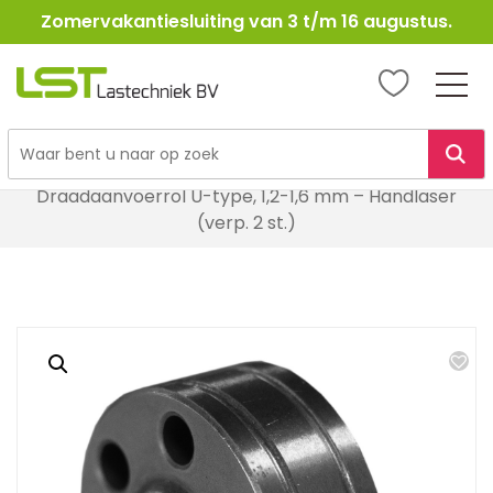
Zomervakantiesluiting van 3 t/m 16 augustus.
LST
Lastechniek
Ga
Home
Lasapparatuur
Laserlassen
naar
Draadaanvoerrol U-type, 1,2-1,6 mm – Handlaser
de
(verp. 2 st.)
inhoud