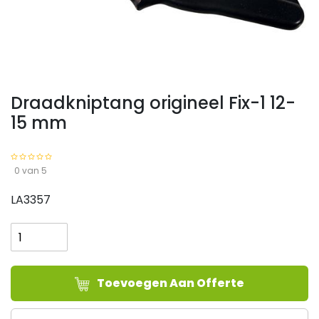
Draadkniptang origineel Fix-1 12-
15 mm
0 van 5
LA3357
Draadkniptang
origineel
Fix-
1
Toevoegen Aan Offerte
12-
15
mm