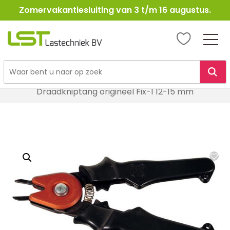
Zomervakantiesluiting van 3 t/m 16 augustus.
LST
Lastechniek
Ga
Home
Lasbenodigheden
Lastoebehoren
naar
Draadkniptang origineel Fix-1 12-15 mm
de
inhoud