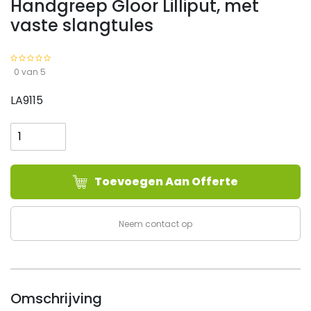
Handgreep Gloor Lilliput, met
vaste slangtules
0 van 5
LA9115
Handgreep
Gloor
Lilliput,
met
Toevoegen Aan Offerte
vaste
slangtules
aantal
Neem contact op
Omschrijving