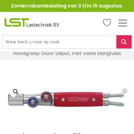
Zomervakantiesluiting van 3 t/m 16 augustus.
LST
Lastechniek
Ga
Home
Lasbenodigheden
Autogeen & Propaan
naar
Handgreep Gloor Lilliput, met vaste slangtules
de
inhoud