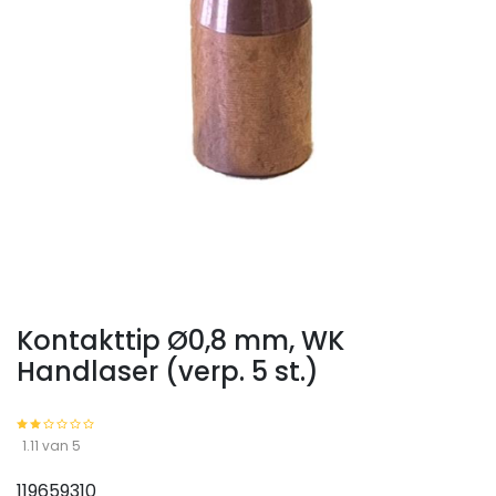
Kontakttip Ø0,8 mm, WK
Handlaser (verp. 5 st.)
1.11 van 5
119659310