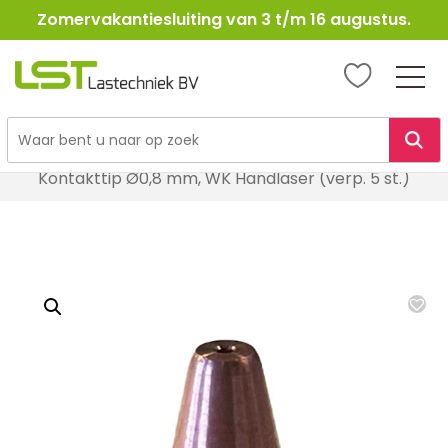
Zomervakantiesluiting van 3 t/m 16 augustus.
LST
Lastechniek
Ga
Home
Lasapparatuur
Laserlassen
naar
Kontakttip Ø0,8 mm, WK Handlaser (verp. 5 st.)
de
inhoud