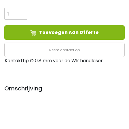
Kontakttip
Ø0,8
mm,
WK
Toevoegen Aan Offerte
Handlaser
(verp.
5
Neem contact op
st.)
aantal
Kontakttip Ø 0,8 mm voor de WK handlaser.
Omschrijving