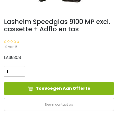
Lashelm Speedglas 9100 MP excl.
cassette + Adflo en tas
0 van 5
LA39308
Lashelm
Speedglas
9100
MP
Toevoegen Aan Offerte
excl.
cassette
+
Neem contact op
Adflo
en