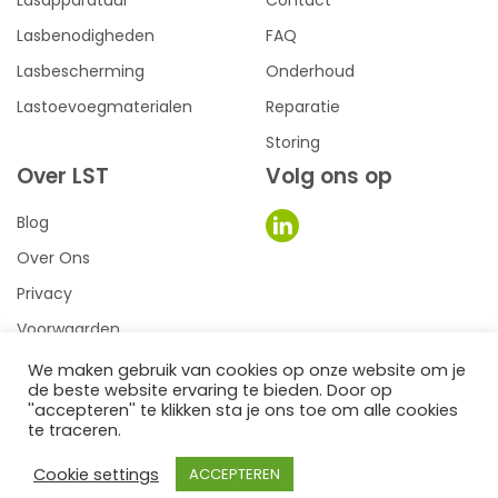
Lasapparatuur
Contact
Lasbenodigheden
FAQ
Lasbescherming
Onderhoud
Lastoevoegmaterialen
Reparatie
Storing
Over LST
Volg ons op
Blog
Over Ons
Privacy
Voorwaarden
We maken gebruik van cookies op onze website om je
de beste website ervaring te bieden. Door op
0
een we make it website
''accepteren'' te klikken sta je ons toe om alle cookies
te traceren.
©2026
LST Lastechniek
Cookie settings
ACCEPTEREN