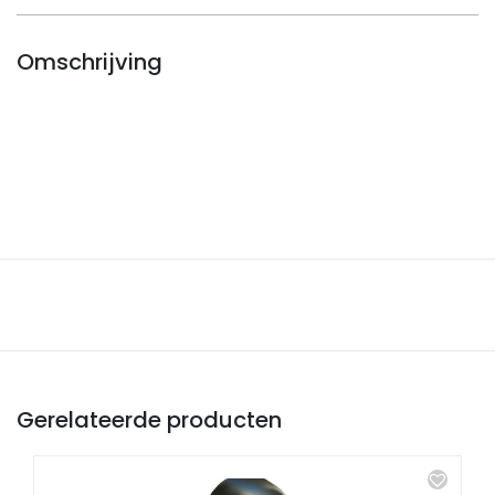
tas
aantal
Omschrijving
Gerelateerde producten