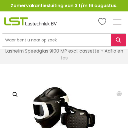
Zomervakantiesluiting van 3 t/m 16 augustus.
LST
Lastechniek
Ga
Home
Lasbescherming
Lashelmen
naar
Lashelm Speedglas 9100 MP excl. cassette + Adflo en
de
tas
inhoud