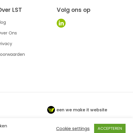
Over LST
Volg ons op
log
ver Ons
rivacy
oorwaarden
een we make it website
kken
Cookie settings
ACCEPTEREN