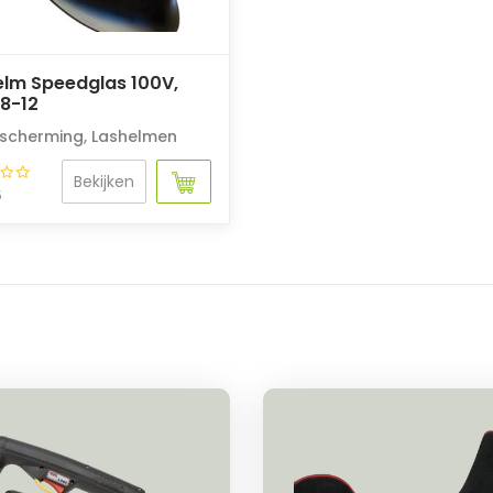
elm Speedglas 100V,
 8-12
scherming
,
Lashelmen
Bekijken
5