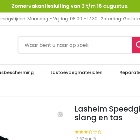
Zomervakantiesluiting van 3 t/m 16 augustus.
ningstijden: Maandag - Vrijdag: 08:00 - 17:30 , Zaterdag: Geslot
asbescherming
Lastoevoegmaterialen
Reparati
Lashelm Speedglas 9100FX Air + SW + V
ming
Lashelmen
Lashelm Speedglas
slang en tas
2.67 van 5