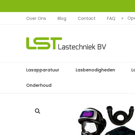
Ope
Over Ons
Blog
Contact
FAQ
LST
Lastechniek
Ga
Lasapparatuur
Lasbenodigheden
L
Home
Lasbescher
naar
de
Onderhoud
inhoud