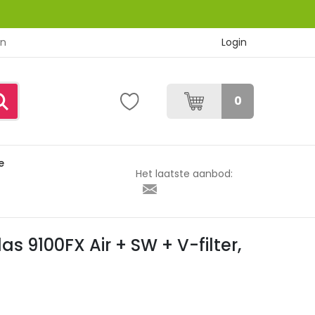
Login
en
0
e
-filter, slang en tas
Het laatste aanbod:
 9100FX Air + SW + V-filter,