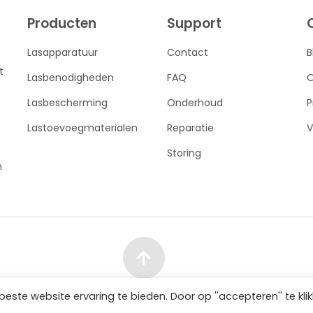
Producten
Support
Lasapparatuur
Contact
B
t
Lasbenodigheden
FAQ
O
Lasbescherming
Onderhoud
P
Lastoevoegmaterialen
Reparatie
V
Storing
n
te website ervaring te bieden. Door op ''accepteren'' te kli