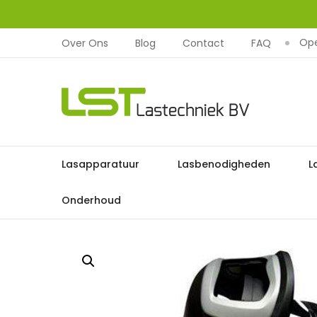
Ope
Over Ons
Blog
Contact
FAQ
LST
Lastechniek
Ga
Lasapparatuur
Lasbenodigheden
L
Home
Lasbesche
naar
de
Onderhoud
inhoud