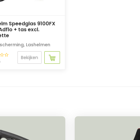
elm Speedglas 9100FX
 Adflo + tas excl.
ette
scherming
,
Lashelmen
Bekijken
5