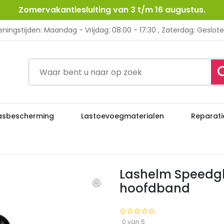
Zomervakantiesluiting van 3 t/m 16 augustus.
ningstijden: Maandag - Vrijdag: 08:00 - 17:30 , Zaterdag: Geslot
asbescherming
Lastoevoegmaterialen
Reparati
Lashelm Speedglas 9100FX excl. cas
rming
Lashelmen
Lashelm Speedgla
hoofdband
0 van 5