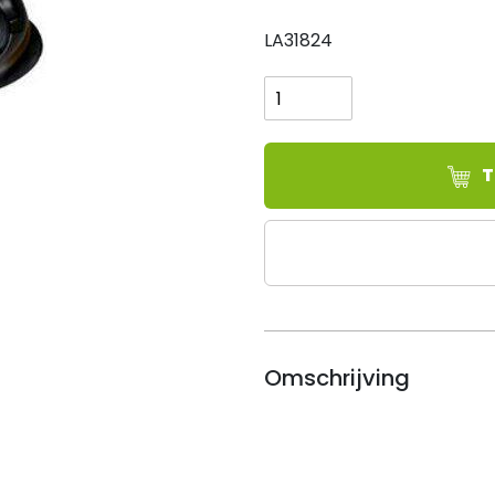
LA31824
Lashelm
Speedglas
9100FX
excl.
cassette
T
en
hoofdband
aantal
Omschrijving