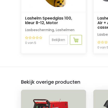
Lashelm Speedglas 100,
Lash
kleur 8-12, Motor
Air +
cass
Lasbescherming
,
Lashelmen
Lasbe
Bekijken
0 van 5
0 van 
Bekijk overige producten