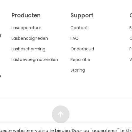
Producten
Support
Lasapparatuur
Contact
B
t
Lasbenodigheden
FAQ
O
Lasbescherming
Onderhoud
P
Lastoevoegmaterialen
Reparatie
V
Storing
n
te website ervaring te bieden. Door op ''accepteren'' te kli