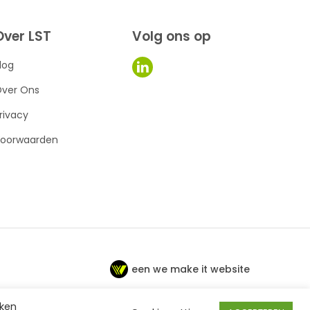
Over LST
Volg ons op
log
ver Ons
rivacy
oorwaarden
een we make it website
kken