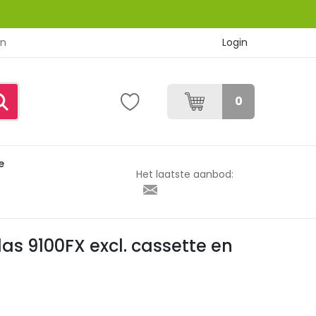
Login
en
0
e
sette en hoofdband
Het laatste aanbod:
s 9100FX excl. cassette en