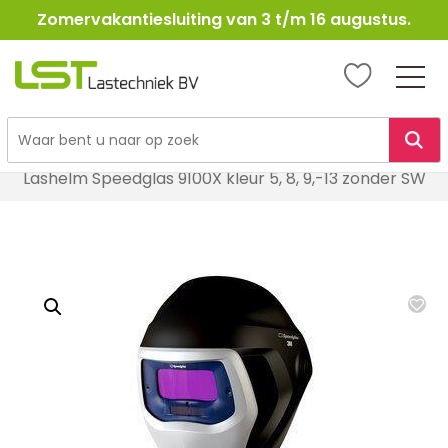
Zomervakantiesluiting van 3 t/m 16 augustus.
LST
Lastechniek
Ga
Home
Lasbescherming
Lashelmen
naar
Lashelm Speedglas 9100X kleur 5, 8, 9,-13 zonder SW
de
inhoud