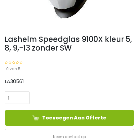
Lashelm Speedglas 9100X kleur 5,
8, 9,-13 zonder SW
0 van 5
LA30561
Lashelm
Speedglas
9100X
kleur
Toevoegen Aan Offerte
5,
8,
9,-13
Neem contact op