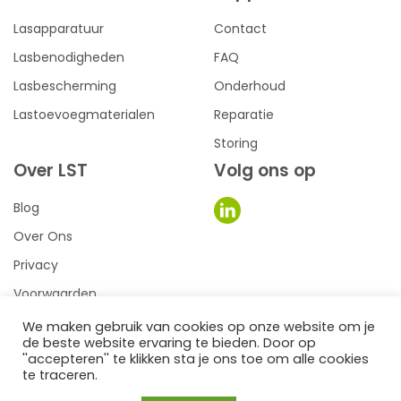
Lasapparatuur
Contact
Lasbenodigheden
FAQ
Lasbescherming
Onderhoud
Lastoevoegmaterialen
Reparatie
Storing
Over LST
Volg ons op
Blog
Over Ons
Privacy
Voorwaarden
We maken gebruik van cookies op onze website om je
de beste website ervaring te bieden. Door op
0
een we make it website
''accepteren'' te klikken sta je ons toe om alle cookies
te traceren.
©2026
LST Lastechniek