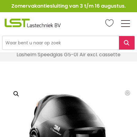
Zomervakantiesluiting van 3 t/m 16 augustus.
LST
Lastechniek
Ga
Home
Lasbescherming
Lashelmen
naar
Lashelm Speedglas G5-01 Air excl. cassette
de
inhoud