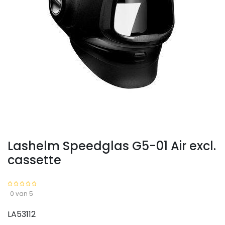
Lashelm Speedglas G5-01 Air excl.
cassette
0 van 5
LA53112