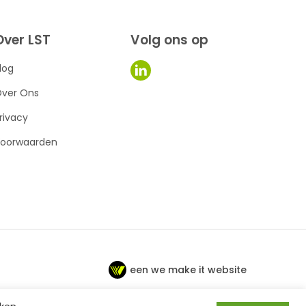
Over LST
Volg ons op
log
ver Ons
rivacy
oorwaarden
een we make it website