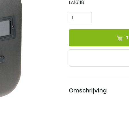
LA16118
Laskap
Shellfo
90x110
mm,
vaste
T
glashouder
aantal
Omschrijving