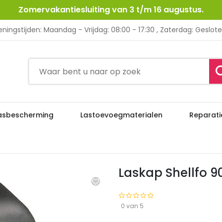
Zomervakantiesluiting van 3 t/m 16 augustus.
ningstijden: Maandag - Vrijdag: 08:00 - 17:30 , Zaterdag: Geslot
asbescherming
Lastoevoegmaterialen
Reparati
Laskap Shellfo 90×110 mm, vas
escherming
Lashelmen
Laskap Shellfo 9
0 van 5