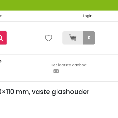
Login
en
0
e
te glashouder
Het laatste aanbod:
0×110 mm, vaste glashouder