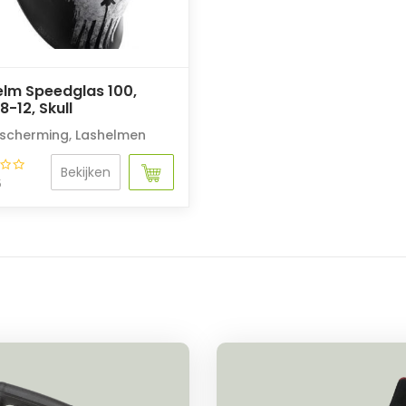
elm Speedglas 100,
8-12, Skull
scherming
,
Lashelmen
Bekijken
5