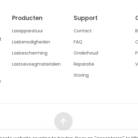
Producten
Support
Lasapparatuur
Contact
B
t
Lasbenodigheden
FAQ
O
Lasbescherming
Onderhoud
P
Lastoevoegmaterialen
Reparatie
V
Storing
n