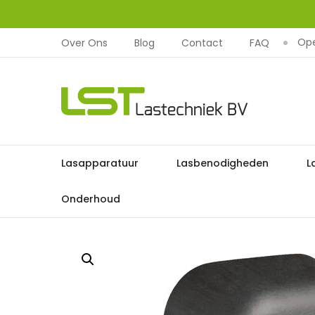
Ope
Over Ons
Blog
Contact
FAQ
LST
Lastechniek
Ga
Lasapparatuur
Lasbenodigheden
L
Home
Lasb
naar
de
Onderhoud
inhoud