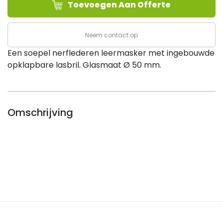
Toevoegen Aan Offerte
opklap
bril
Ø
Neem contact op
50
Een soepel nerflederen leermasker met ingebouwde
mm
opklapbare lasbril. Glasmaat Ø 50 mm.
aantal
Omschrijving