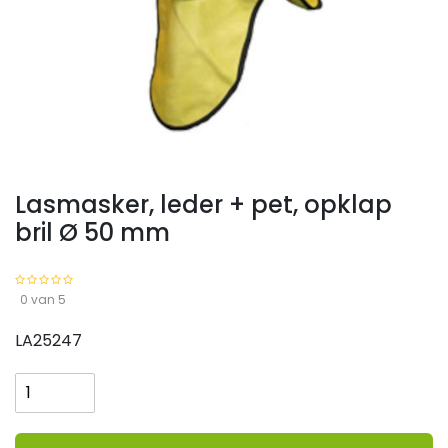
Lasmasker, leder + pet, opklap
bril Ø 50 mm
0 van 5
LA25247
Lasmasker,
leder
+
pet,