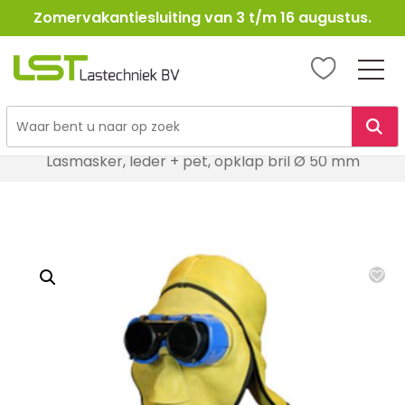
Zomervakantiesluiting van 3 t/m 16 augustus.
LST
Lastechniek
Ga
Home
Lasbenodigheden
Lastoebehoren
naar
Lasmasker, leder + pet, opklap bril Ø 50 mm
de
inhoud