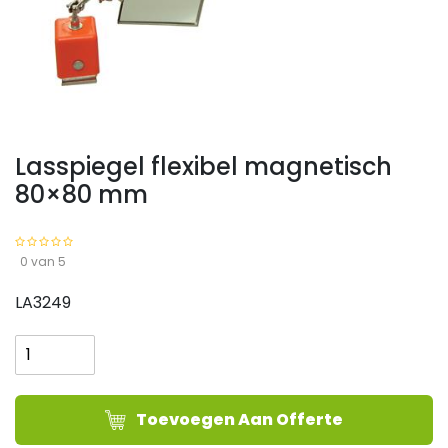
Lasspiegel flexibel magnetisch
80×80 mm
0 van 5
LA3249
Lasspiegel
flexibel
magnetisch
80x80
Toevoegen Aan Offerte
mm
aantal