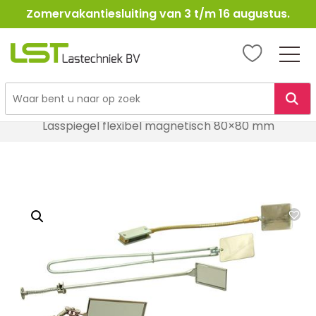
Zomervakantiesluiting van 3 t/m 16 augustus.
LST
Lastechniek
Ga
Home
Lasbenodigheden
Lastoebehoren
naar
Lasspiegel flexibel magnetisch 80×80 mm
de
inhoud