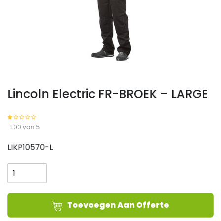
Lincoln Electric FR-BROEK – LARGE
1.00 van 5
LIKP10570-L
Lincoln
Electric
FR-
BROEK
Toevoegen Aan Offerte
-
LARGE