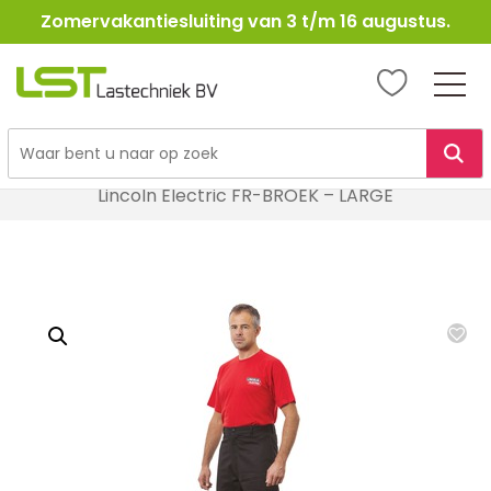
Zomervakantiesluiting van 3 t/m 16 augustus.
LST
Lastechniek
Ga
Home
Lasbescherming
Laskleding
naar
Lincoln Electric FR-BROEK – LARGE
de
inhoud