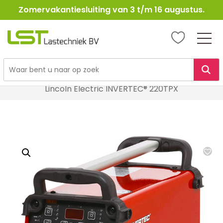
Zomervakantiesluiting van 3 t/m 16 augustus.
LST
Lastechniek
Ga
Home
Lasapparatuur
TIG Lasapparatuur
naar
Lincoln Electric INVERTEC® 220TPX
de
inhoud