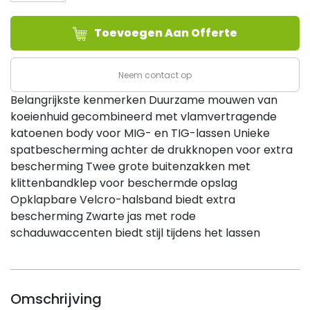
JACKS
MET
Toevoegen Aan Offerte
LEREN
MOUWEN
VAN
Neem contact op
SHADOW
Belangrijkste kenmerken Duurzame mouwen van
GRAIN
koeienhuid gecombineerd met vlamvertragende
-
katoenen body voor MIG- en TIG-lassen Unieke
2XLARGE
spatbescherming achter de drukknopen voor extra
aantal
bescherming Twee grote buitenzakken met
klittenbandklep voor beschermde opslag
Opklapbare Velcro-halsband biedt extra
bescherming Zwarte jas met rode
schaduwaccenten biedt stijl tijdens het lassen
Omschrijving