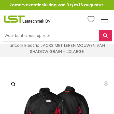
Zomervakantiesluiting van 3 t/m 16 augustus.
LST
Lastechniek
Ga
Home
Lasbescherming
Laskleding
naar
Lincoln Electric JACKS MET LEREN MOUWEN VAN
de
SHADOW GRAIN – 2XLARGE
inhoud