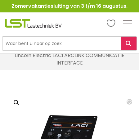
Zomervakantiesluiting van 3 t/m 16 augustus.
LST
Lastechniek
Ga
Home
Lasapparatuur
MIG / MAG Lasapparatuur
naar
Lincoln Electric LACI ARCLINK COMMUNICATIE
de
INTERFACE
inhoud