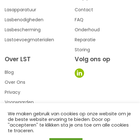
Lasapparatuur
Contact
Lasbenodigheden
FAQ
Lasbescherming
Onderhoud
Lastoevoegmaterialen
Reparatie
Storing
Over LST
Volg ons op
Blog
Over Ons
Privacy
Voorwaarden
We maken gebruik van cookies op onze website om je
de beste website ervaring te bieden. Door op
0
een we make it website
''accepteren'' te klikken sta je ons toe om alle cookies
te traceren.
©2026
LST Lastechniek