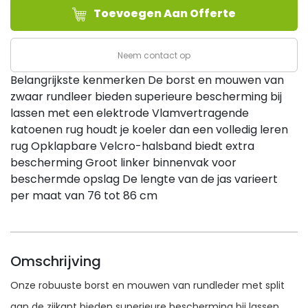
Toevoegen Aan Offerte
VOOR
ZWAAR
GEBRUIK
Neem contact op
-
Belangrijkste kenmerken De borst en mouwen van
MEDIUM
zwaar rundleer bieden superieure bescherming bij
aantal
lassen met een elektrode Vlamvertragende
katoenen rug houdt je koeler dan een volledig leren
rug Opklapbare Velcro-halsband biedt extra
bescherming Groot linker binnenvak voor
beschermde opslag De lengte van de jas varieert
per maat van 76 tot 86 cm
Omschrijving
Onze robuuste borst en mouwen van rundleder met split
aan de zijkant bieden superieure bescherming bij lassen,