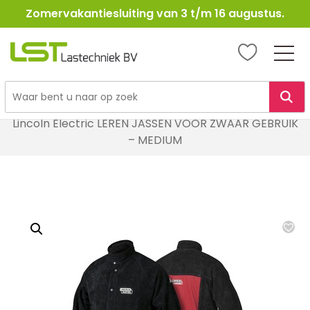
Zomervakantiesluiting van 3 t/m 16 augustus.
LST
Lastechniek
Ga
Home
Lasbescherming
Laskleding
naar
Lincoln Electric LEREN JASSEN VOOR ZWAAR GEBRUIK
de
– MEDIUM
inhoud