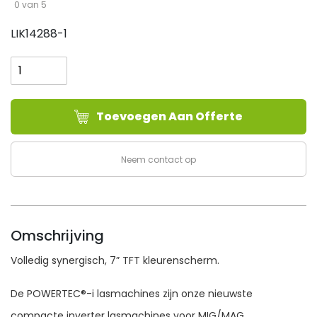
0 van 5
LIK14288-1
Lincoln
Electric
POWERTEC®
I380C
Toevoegen Aan Offerte
ADVANCED
aantal
Neem contact op
Omschrijving
Volledig synergisch, 7” TFT kleurenscherm.
De POWERTEC®-i lasmachines zijn onze nieuwste
compacte inverter lasmachines voor MIG/MAG