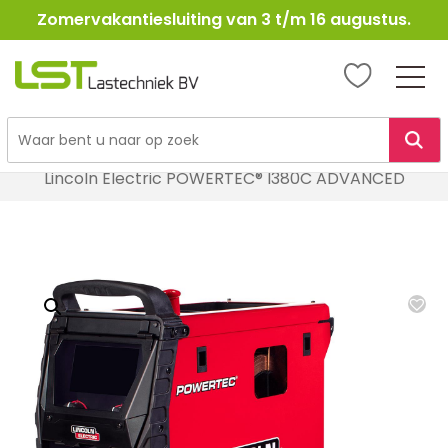
Zomervakantiesluiting van 3 t/m 16 augustus.
LST
Lastechniek
Ga
Home
Lasapparatuur
MIG / MAG Lasapparatuur
naar
Lincoln Electric POWERTEC® I380C ADVANCED
de
inhoud