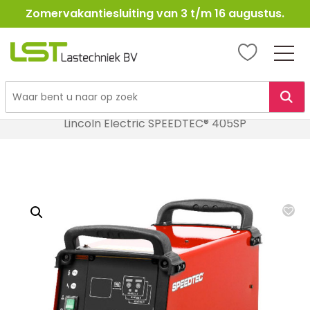
Zomervakantiesluiting van 3 t/m 16 augustus.
LST
Lastechniek
Ga
Home
Lasapparatuur
MIG / MAG Lasapparatuur
naar
Lincoln Electric SPEEDTEC® 405SP
de
inhoud